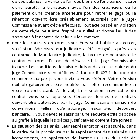
de vos salariés, la vente de l’un des biens de l’entreprise, l’octroi
d’une sûreté, la transaction avec l’un des créanciers ou le
paiement d’une créance antérieure pour retirer le gage ou la
rétention doivent être préalablement autorisés par le Juge-
Commissaire avant d’être effectués. Tout acte passé en violation
de cette règle peut être frappé de nullité et donne lieu à des
sanctions à l’encontre de celui qui les commet ;
Pour les contrats en cours, vous êtes seul habilité à exercer,
sauf si un Administrateur Judiciaire a été désigné, après avis
conforme du Mandataire Judiciaire, la faculté de poursuivre le
contrat en cours. En cas de désaccord, le Juge Commissaire
tranche. Les conditions de saisine du Mandataire Judiciaire et du
Juge-Commissaire sont définies à l’article R 627-1 du code de
commerce, auquel je vous invite à vous référer. Votre décision
doit obligatoirement être notifiée par lettre recommandée à
votre co-contractant. A défaut, la résiliation irrévocable du
contrat vous sera opposée. Certaines formes de contrats
doivent être autorisées par le Juge Commissaire (maintien de
conventions telles qu’affacturage, escompte, découvert
bancaire…). Vous devez le saisir par une requête écrite déposée
au greffe à laquelle les pièces justificatives doivent être jointes;
La situation des salariés. Leur représentation est assurée, dans
le cadre de la procédure par le représentant des salariés. Les
licenciements, en application de l’article L.631-17 du Code de