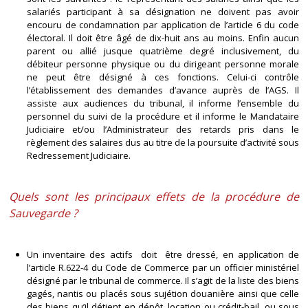
salariés participant à sa désignation ne doivent pas avoir
encouru de condamnation par application de l’article 6 du code
électoral. Il doit être âgé de dix-huit ans au moins. Enfin aucun
parent ou allié jusque quatrième degré inclusivement, du
débiteur personne physique ou du dirigeant personne morale
ne peut être désigné à ces fonctions. Celui-ci contrôle
l’établissement des demandes d’avance auprès de l’AGS. Il
assiste aux audiences du tribunal, il informe l’ensemble du
personnel du suivi de la procédure et il informe le Mandataire
Judiciaire et/ou l’Administrateur des retards pris dans le
règlement des salaires dus au titre de la poursuite d’activité sous
Redressement Judiciaire.
Quels sont les principaux effets de la procédure de
Sauvegarde ?
Un inventaire des actifs doit être dressé, en application de
l’article R.622-4 du Code de Commerce par un officier ministériel
désigné par le tribunal de commerce. Il s’agit de la liste des biens
gagés, nantis ou placés sous sujétion douanière ainsi que celle
des biens qu’il détient en dépôt, location ou crédit-bail, ou sous