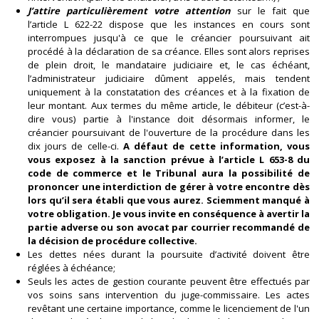
J’attire particulièrement votre attention
sur le fait que
l’article L 622-22 dispose que les instances en cours sont
interrompues jusqu'à ce que le créancier poursuivant ait
procédé à la déclaration de sa créance. Elles sont alors reprises
de plein droit, le mandataire judiciaire et, le cas échéant,
l’administrateur judiciaire dûment appelés, mais tendent
uniquement à la constatation des créances et à la fixation de
leur montant. Aux termes du même article, le débiteur (c’est-à-
dire vous) partie à l'instance doit désormais informer, le
créancier poursuivant de l'ouverture de la procédure dans les
dix jours de celle-ci.
A défaut de cette information, vous
vous exposez à la sanction prévue à l’article L 653-8 du
code de commerce et le Tribunal aura la possibilité de
prononcer une interdiction de gérer à votre encontre dès
lors qu’il sera établi que vous aurez. Sciemment manqué à
votre obligation. Je vous invite en conséquence à avertir la
partie adverse ou son avocat par courrier recommandé de
la décision de procédure collective.
Les dettes nées durant la poursuite d’activité doivent être
réglées à échéance;
Seuls les actes de gestion courante peuvent être effectués par
vos soins sans intervention du juge-commissaire. Les actes
revêtant une certaine importance, comme le licenciement de l'un