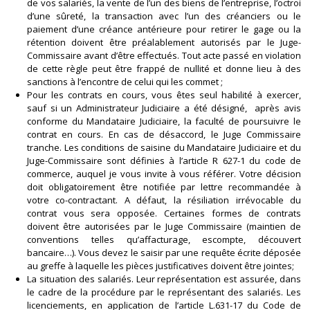
de vos salariés, la vente de l’un des biens de l’entreprise, l’octroi
d’une sûreté, la transaction avec l’un des créanciers ou le
paiement d’une créance antérieure pour retirer le gage ou la
rétention doivent être préalablement autorisés par le Juge-
Commissaire avant d’être effectués. Tout acte passé en violation
de cette règle peut être frappé de nullité et donne lieu à des
sanctions à l’encontre de celui qui les commet ;
Pour les contrats en cours, vous êtes seul habilité à exercer,
sauf si un Administrateur Judiciaire a été désigné, après avis
conforme du Mandataire Judiciaire, la faculté de poursuivre le
contrat en cours. En cas de désaccord, le Juge Commissaire
tranche. Les conditions de saisine du Mandataire Judiciaire et du
Juge-Commissaire sont définies à l’article R 627-1 du code de
commerce, auquel je vous invite à vous référer. Votre décision
doit obligatoirement être notifiée par lettre recommandée à
votre co-contractant. A défaut, la résiliation irrévocable du
contrat vous sera opposée. Certaines formes de contrats
doivent être autorisées par le Juge Commissaire (maintien de
conventions telles qu’affacturage, escompte, découvert
bancaire…). Vous devez le saisir par une requête écrite déposée
au greffe à laquelle les pièces justificatives doivent être jointes;
La situation des salariés. Leur représentation est assurée, dans
le cadre de la procédure par le représentant des salariés. Les
licenciements, en application de l’article L.631-17 du Code de