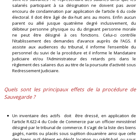
salariés participant à sa désignation ne doivent pas avoir
encouru de condamnation par application de l’article 6 du code
électoral. Il doit être âgé de dix-huit ans au moins. Enfin aucun
parent ou allié jusque quatrième degré inclusivement, du
débiteur personne physique ou du dirigeant personne morale
ne peut être désigné à ces fonctions. Celui-ci contrôle
l’établissement des demandes d’avance auprès de l’AGS. Il
assiste aux audiences du tribunal, il informe l’ensemble du
personnel du suivi de la procédure et il informe le Mandataire
Judiciaire et/ou l’Administrateur des retards pris dans le
règlement des salaires dus au titre de la poursuite d’activité sous
Redressement Judiciaire.
Quels sont les principaux effets de la procédure de
Sauvegarde ?
Un inventaire des actifs doit être dressé, en application de
l’article R.622-4 du Code de Commerce par un officier ministériel
désigné par le tribunal de commerce. Il s’agit de la liste des biens
gagés, nantis ou placés sous sujétion douanière ainsi que celle
des biens qu’il détient en dépôt, location ou crédit-bail, ou sous