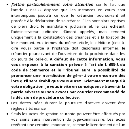
J’attire particulièrement votre attention
sur le fait que
l’article L 622-22 dispose que les instances en cours sont
interrompues jusqu'à ce que le créancier poursuivant ait
procédé à la déclaration de sa créance. Elles sont alors reprises
de plein droit, le mandataire judiciaire et, le cas échéant,
l’administrateur judiciaire dûment appelés, mais tendent
uniquement à la constatation des créances et à la fixation de
leur montant. Aux termes du même article, le débiteur (c’est-à-
dire vous) partie à l'instance doit désormais informer, le
créancier poursuivant de l'ouverture de la procédure dans les
dix jours de celle-ci.
A défaut de cette information, vous
vous exposez à la sanction prévue à l’article L 653-8 du
code de commerce et le Tribunal aura la possibilité de
prononcer une interdiction de gérer à votre encontre dès
lors qu’il sera établi que vous aurez. Sciemment manqué à
votre obligation. Je vous invite en conséquence à avertir la
partie adverse ou son avocat par courrier recommandé de
la décision de procédure collective.
Les dettes nées durant la poursuite d’activité doivent être
réglées à échéance;
Seuls les actes de gestion courante peuvent être effectués par
vos soins sans intervention du juge-commissaire. Les actes
revêtant une certaine importance, comme le licenciement de l'un