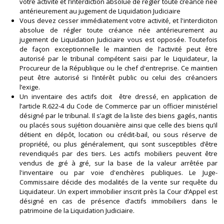
votre activité et l’interdiction absolue de régler toute créance née
antérieurement au jugement de Liquidation Judiciaire
Vous devez cesser immédiatement votre activité, et l'interdiciton
absolue de régler toute créance née antérieurement au
jugement de Liquidation Judiciaire vous est opposée. Toutefois
de façon exceptionnelle le maintien de l’activité peut être
autorisé par le tribunal compétent saisi par le Liquidateur, la
Procureur de la République ou le chef d'entreprise. Ce maintien
peut être autorisé si l’intérêt public ou celui des créanciers
l’exige.
Un inventaire des actifs doit être dressé, en application de
l’article R.622-4 du Code de Commerce par un officier ministériel
désigné par le tribunal. Il s’agit de la liste des biens gagés, nantis
ou placés sous sujétion douanière ainsi que celle des biens qu’il
détient en dépôt, location ou crédit-bail, ou sous réserve de
propriété, ou plus généralement, qui sont susceptibles d’être
revendiqués par des tiers. Les actifs mobiliers peuvent être
vendus de gré à gré, sur la base de la valeur arrêtée par
l'inventaire ou par voie d'enchères publiques. Le Juge-
Commissaire décide des modalités de la vente sur requête du
Liquidateur. Un expert immobilier inscrit près la Cour d’Appel est
désigné en cas de présence d’actifs immobiliers dans le
patrimoine de la Liquidation Judiciaire.