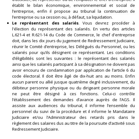
établit le bilan économique, environnemental et social de
l’entreprise, enfin il propose au tribunal la continuation de
l’entreprise ou sa cession ou, à défaut, sa liquidation.
Le représentant des salariés
. Vous devrez procéder à
l'élection du représentant des salariés. En vertu des articles
L.621-4 et R.621-14 du Code de Commerce, le chef d'entreprise
doit, dans les dix jours du jugement de Redressement Judiciaire,
réunir le Comité d’entreprise, les Délégués du Personnel, ou les
salariés pour qu’ils désignent ce représentant. Les conditions
d’éligibilités sont les suivantes : le représentant des salariés
ainsi que les salariés participant à sa désignation ne doivent pas
avoir encouru de condamnation par application de l’article 6 du
code électoral. Il doit être âgé de dix-huit ans au moins. Enfin
aucun parent ou allié jusque quatrième degré inclusivement, du
débiteur personne physique ou du dirigeant personne morale
ne peut être désigné à ces fonctions. Celui-ci contrôle
l’établissement des demandes d’avance auprès de l’AGS. Il
assiste aux audiences du tribunal, il informe l’ensemble du
personnel du suivi de la procédure et il informe le Mandataire
Judiciaire et/ou l’Administrateur des retards pris dans le
règlement des salaires dus au titre de la poursuite d’activité sous
Redressement Judiciaire.