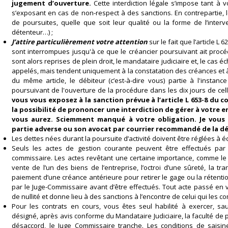
jugement d’ouverture.
Cette interdiction légale s’impose tant à 
s’exposant en cas de non-respect à des sanctions. En contrepartie,
de poursuites, quelle que soit leur qualité ou la forme de l’interve
détenteur…) ;
J’attire particulièrement votre attention
sur le fait que l’article L
sont interrompues jusqu'à ce que le créancier poursuivant ait procéd
sont alors reprises de plein droit, le mandataire judiciaire et, le cas é
appelés, mais tendent uniquement à la constatation des créances et à
du même article, le débiteur (c’est-à-dire vous) partie à l'instanc
poursuivant de l'ouverture de la procédure dans les dix jours de cell
vous vous exposez à la sanction prévue à l’article L 653-8 du 
la possibilité de prononcer une interdiction de gérer à votre en
vous aurez. Sciemment manqué à votre obligation. Je vous 
partie adverse ou son avocat par courrier recommandé de la dé
Les dettes nées durant la poursuite d’activité doivent être réglées à 
Seuls les actes de gestion courante peuvent être effectués par
commissaire. Les actes revêtant une certaine importance, comme le l
vente de l’un des biens de l’entreprise, l’octroi d’une sûreté, la tr
paiement d’une créance antérieure pour retirer le gage ou la rétenti
par le Juge-Commissaire avant d’être effectués. Tout acte passé en v
de nullité et donne lieu à des sanctions à l’encontre de celui qui les c
Pour les contrats en cours, vous êtes seul habilité à exercer, sau
désigné, après avis conforme du Mandataire Judiciaire, la faculté de 
désaccord, le Juge Commissaire tranche. Les conditions de saisin