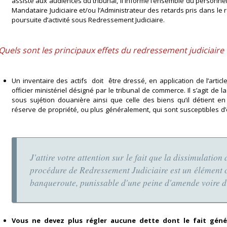
assiste aux audiences du tribunal, il informe l’ensemble du personnel 
Mandataire Judiciaire et/ou l’Administrateur des retards pris dans le 
poursuite d’activité sous Redressement Judiciaire.
Quels sont les principaux effets du redressement judiciaire 
Un inventaire des actifs doit être dressé, en application de l’art
officier ministériel désigné par le tribunal de commerce. Il s’agit de 
sous sujétion douanière ainsi que celle des biens qu’il détient en 
réserve de propriété, ou plus généralement, qui sont susceptib
J'attire votre attention sur le fait que la dissimulation
procédure de Redressement Judiciaire est un élément co
banqueroute, punissable d'une peine d'amende voire d
Vous ne devez plus régler aucune dette dont le fait géné