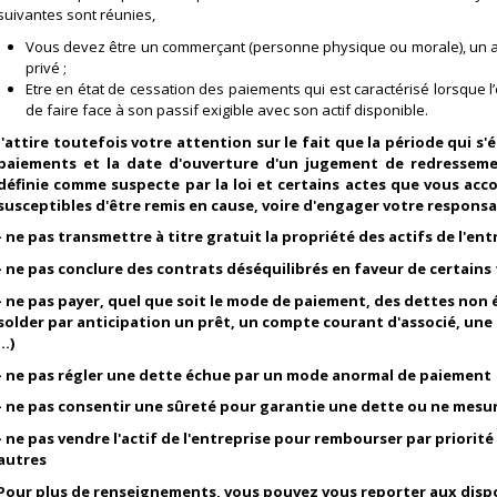
suivantes sont réunies,
Vous devez être un commerçant (personne physique ou morale), un a
privé ;
Etre en état de cessation des paiements qui est caractérisé lorsque l’
de faire face à son passif exigible avec son actif disponible.
J'attire toutefois votre attention sur le fait que la période qui s
paiements et la date d'ouverture d'un jugement de redressemen
définie comme suspecte par la loi et certains actes que vous acc
susceptibles d'être remis en cause, voire d'engager votre responsabi
- ne pas transmettre à titre gratuit la propriété des actifs de l'ent
- ne pas conclure des contrats déséquilibrés en faveur de certains 
- ne pas payer, quel que soit le mode de paiement, des dettes non
solder par anticipation un prêt, un compte courant d'associé, un
...)
- ne pas régler une dette échue par un mode anormal de paiement
- ne pas consentir une sûreté pour garantie une dette ou ne mesu
- ne pas vendre l'actif de l'entreprise pour rembourser par priorit
autres
Pour plus de renseignements, vous pouvez vous reporter aux disposi