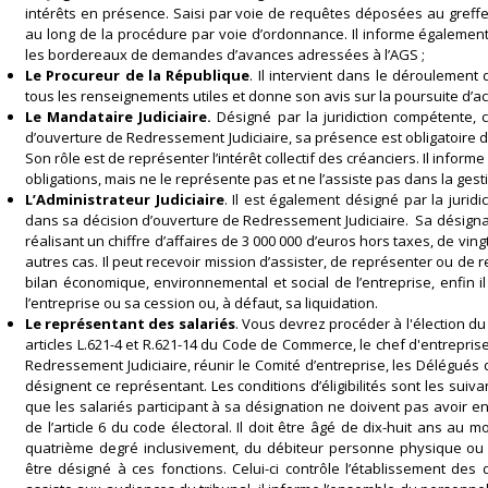
intérêts en présence. Saisi par voie de requêtes déposées au greffe d
au long de la procédure par voie d’ordonnance. Il informe également l
les bordereaux de demandes d’avances adressées à l’AGS ;
Le Procureur de la République
. Il intervient dans le déroulement
tous les renseignements utiles et donne son avis sur la poursuite d’acti
Le Mandataire Judiciaire.
Désigné par la juridiction compétente, 
d’ouverture de Redressement Judiciaire, sa présence est obligatoire 
Son rôle est de représenter l’intérêt collectif des créanciers. Il inform
obligations, mais ne le représente pas et ne l’assiste pas dans la gesti
L’Administrateur Judiciaire
. Il est également désigné par la jurid
dans sa décision d’ouverture de Redressement Judiciaire. Sa désignat
réalisant un chiffre d’affaires de 3 000 000 d’euros hors taxes, de vingt
autres cas. Il peut recevoir mission d’assister, de représenter ou de rem
bilan économique, environnemental et social de l’entreprise, enfin i
l’entreprise ou sa cession ou, à défaut, sa liquidation.
Le représentant des salariés
. Vous devrez procéder à l'élection du
articles L.621-4 et R.621-14 du Code de Commerce, le chef d'entrepris
Redressement Judiciaire, réunir le Comité d’entreprise, les Délégués 
désignent ce représentant. Les conditions d’éligibilités sont les suiva
que les salariés participant à sa désignation ne doivent pas avoir 
de l’article 6 du code électoral. Il doit être âgé de dix-huit ans au 
quatrième degré inclusivement, du débiteur personne physique ou
être désigné à ces fonctions. Celui-ci contrôle l’établissement de