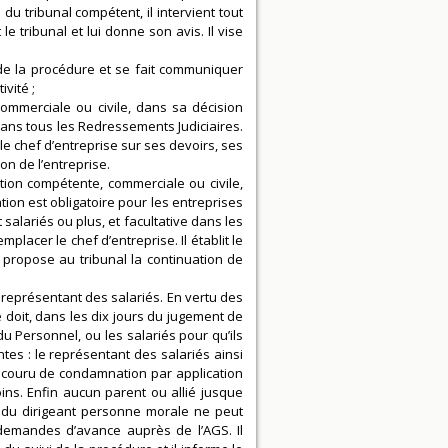
u tribunal compétent, il intervient tout
e tribunal et lui donne son avis. Il vise
 de la procédure et se fait communiquer
vité ;
commerciale ou civile, dans sa décision
dans tous les Redressements Judiciaires.
e le chef d’entreprise sur ses devoirs, ses
on de l’entreprise.
iction compétente, commerciale ou civile,
ion est obligatoire pour les entreprises
 salariés ou plus, et facultative dans les
placer le chef d’entreprise. Il établit le
l propose au tribunal la continuation de
 représentant des salariés. En vertu des
e doit, dans les dix jours du jugement de
du Personnel, ou les salariés pour qu’ils
ntes : le représentant des salariés ainsi
encouru de condamnation par application
moins. Enfin aucun parent ou allié jusque
 du dirigeant personne morale ne peut
s demandes d’avance auprès de l’AGS. Il