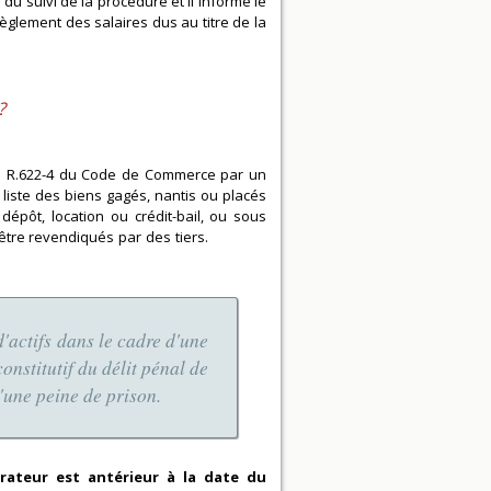
du suivi de la procédure et il informe le
règlement des salaires dus au titre de la
?
icle R.622-4 du Code de Commerce par un
la liste des biens gagés, nantis ou placés
dépôt, location ou crédit-bail, ou sous
les d’être revendiqués par des tiers.
 d'actifs dans le cadre d'une
nstitutif du délit pénal de
'une peine de prison.
rateur est antérieur à la date du