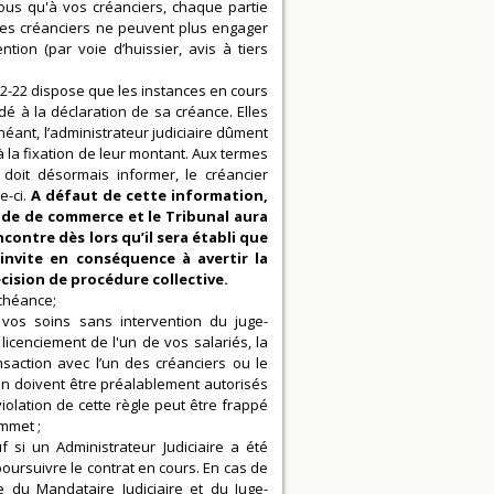
vous qu'à vos créanciers, chaque partie
 les créanciers ne peuvent plus engager
ntion (par voie d’huissier, avis à tiers
 622-22 dispose que les instances en cours
é à la déclaration de sa créance. Elles
chéant, l’administrateur judiciaire dûment
 la fixation de leur montant. Aux termes
e doit désormais informer, le créancier
e-ci.
A défaut de cette information,
code de commerce et le Tribunal aura
contre dès lors qu’il sera établi que
invite en conséquence à avertir la
cision de procédure collective.
échéance;
 vos soins sans intervention du juge-
icenciement de l'un de vos salariés, la
ansaction avec l’un des créanciers ou le
on doivent être préalablement autorisés
iolation de cette règle peut être frappé
ommet ;
f si un Administrateur Judiciaire a été
poursuivre le contrat en cours. En cas de
e du Mandataire Judiciaire et du Juge-