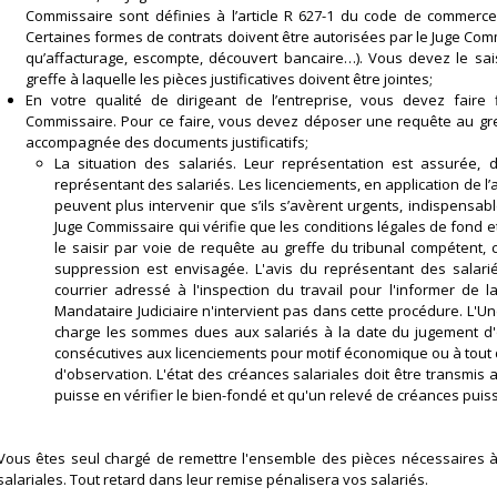
Commissaire sont définies à l’article R 627-1 du code de commerce,
Certaines formes de contrats doivent être autorisées par le Juge Com
qu’affacturage, escompte, découvert bancaire…). Vous devez le sa
greffe à laquelle les pièces justificatives doivent être jointes;
En votre qualité de dirigeant de l’entreprise, vous devez faire 
Commissaire. Pour ce faire, vous devez déposer une requête au gr
accompagnée des documents justificatifs;
La situation des salariés. Leur représentation est assurée,
représentant des salariés. Les licenciements, en application de l
peuvent plus intervenir que s’ils s’avèrent urgents, indispensabl
Juge Commissaire qui vérifie que les conditions légales de fond 
le saisir par voie de requête au greffe du tribunal compétent,
suppression est envisagée. L'avis du représentant des salariés
courrier adressé à l'inspection du travail pour l'informer de 
Mandataire Judiciaire n'intervient pas dans cette procédure. L'U
charge les sommes dues aux salariés à la date du jugement d'
consécutives aux licenciements pour motif économique ou à tout d
d'observation. L'état des créances salariales doit être transmis a
puisse en vérifier le bien-fondé et qu'un relevé de créances puiss
Vous êtes seul chargé de remettre l'ensemble des pièces nécessaires à
salariales. Tout retard dans leur remise pénalisera vos salariés.