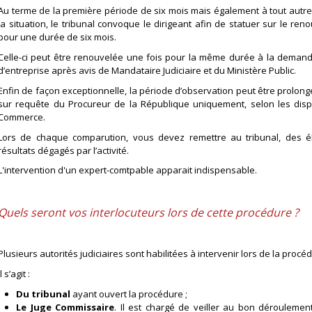
Au terme de la première période de six mois mais également à tout autr
la situation, le tribunal convoque le dirigeant afin de statuer sur le re
pour une durée de six mois.
Celle-ci peut être renouvelée une fois pour la même durée à la demande 
d’entreprise après avis de Mandataire Judiciaire et du Ministère Public.
Enfin de façon exceptionnelle, la période d’observation peut être prolon
sur requête du Procureur de la République uniquement, selon les dispos
Commerce.
Lors de chaque comparution, vous devez remettre au tribunal, des él
résultats dégagés par l’activité.
L'intervention d'un expert-comtpable apparait indispensable.
Quels seront vos interlocuteurs lors de cette procédure ?
Plusieurs autorités judiciaires sont habilitées à intervenir lors de la procé
Il s’agit :
Du tribunal
ayant ouvert la procédure ;
Le Juge Commissaire
. Il est chargé de veiller au bon dérouleme