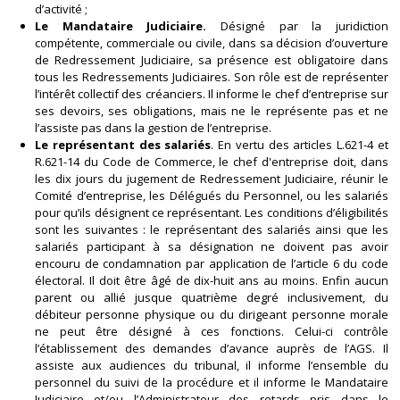
d’activité ;
Le Mandataire Judiciaire.
Désigné par la juridiction
compétente, commerciale ou civile, dans sa décision d’ouverture
de Redressement Judiciaire, sa présence est obligatoire dans
tous les Redressements Judiciaires. Son rôle est de représenter
l’intérêt collectif des créanciers. Il informe le chef d’entreprise sur
ses devoirs, ses obligations, mais ne le représente pas et ne
l’assiste pas dans la gestion de l’entreprise.
Le représentant des salariés
. En vertu des articles L.621-4 et
R.621-14 du Code de Commerce, le chef d'entreprise doit, dans
les dix jours du jugement de Redressement Judiciaire, réunir le
Comité d’entreprise, les Délégués du Personnel, ou les salariés
pour qu’ils désignent ce représentant. Les conditions d’éligibilités
sont les suivantes : le représentant des salariés ainsi que les
salariés participant à sa désignation ne doivent pas avoir
encouru de condamnation par application de l’article 6 du code
électoral. Il doit être âgé de dix-huit ans au moins. Enfin aucun
parent ou allié jusque quatrième degré inclusivement, du
débiteur personne physique ou du dirigeant personne morale
ne peut être désigné à ces fonctions. Celui-ci contrôle
l’établissement des demandes d’avance auprès de l’AGS. Il
assiste aux audiences du tribunal, il informe l’ensemble du
personnel du suivi de la procédure et il informe le Mandataire
Judiciaire et/ou l’Administrateur des retards pris dans le