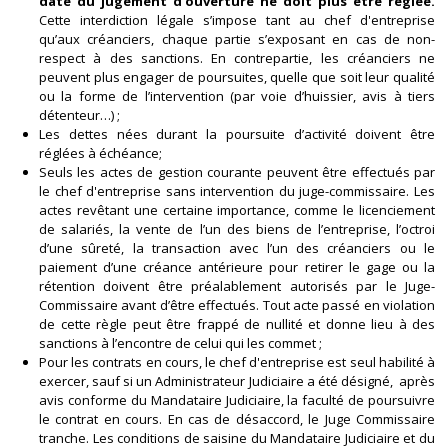
date du jugement d’ouverture ne doit plus être réglée.
Cette interdiction légale s’impose tant au chef d'entreprise
qu’aux créanciers, chaque partie s’exposant en cas de non-
respect à des sanctions. En contrepartie, les créanciers ne
peuvent plus engager de poursuites, quelle que soit leur qualité
ou la forme de l’intervention (par voie d’huissier, avis à tiers
détenteur…) ;
Les dettes nées durant la poursuite d’activité doivent être
réglées à échéance;
Seuls les actes de gestion courante peuvent être effectués par
le chef d'entreprise sans intervention du juge-commissaire. Les
actes revêtant une certaine importance, comme le licenciement
de salariés, la vente de l’un des biens de l’entreprise, l’octroi
d’une sûreté, la transaction avec l’un des créanciers ou le
paiement d’une créance antérieure pour retirer le gage ou la
rétention doivent être préalablement autorisés par le Juge-
Commissaire avant d’être effectués. Tout acte passé en violation
de cette règle peut être frappé de nullité et donne lieu à des
sanctions à l’encontre de celui qui les commet ;
Pour les contrats en cours, le chef d'entreprise est seul habilité à
exercer, sauf si un Administrateur Judiciaire a été désigné, après
avis conforme du Mandataire Judiciaire, la faculté de poursuivre
le contrat en cours. En cas de désaccord, le Juge Commissaire
tranche. Les conditions de saisine du Mandataire Judiciaire et du