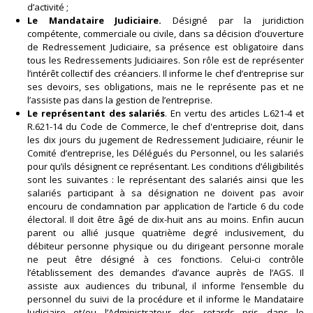
d’activité ;
Le Mandataire Judiciaire.
Désigné par la juridiction
compétente, commerciale ou civile, dans sa décision d’ouverture
de Redressement Judiciaire, sa présence est obligatoire dans
tous les Redressements Judiciaires. Son rôle est de représenter
l’intérêt collectif des créanciers. Il informe le chef d’entreprise sur
ses devoirs, ses obligations, mais ne le représente pas et ne
l’assiste pas dans la gestion de l’entreprise.
Le représentant des salariés
. En vertu des articles L.621-4 et
R.621-14 du Code de Commerce, le chef d'entreprise doit, dans
les dix jours du jugement de Redressement Judiciaire, réunir le
Comité d’entreprise, les Délégués du Personnel, ou les salariés
pour qu’ils désignent ce représentant. Les conditions d’éligibilités
sont les suivantes : le représentant des salariés ainsi que les
salariés participant à sa désignation ne doivent pas avoir
encouru de condamnation par application de l’article 6 du code
électoral. Il doit être âgé de dix-huit ans au moins. Enfin aucun
parent ou allié jusque quatrième degré inclusivement, du
débiteur personne physique ou du dirigeant personne morale
ne peut être désigné à ces fonctions. Celui-ci contrôle
l’établissement des demandes d’avance auprès de l’AGS. Il
assiste aux audiences du tribunal, il informe l’ensemble du
personnel du suivi de la procédure et il informe le Mandataire
Judiciaire et/ou l’Administrateur des retards pris dans le