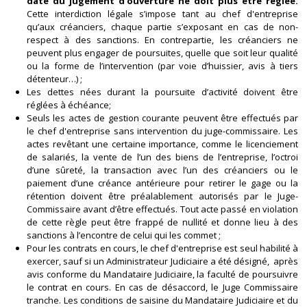
date du jugement d’ouverture ne doit plus être réglée.
Cette interdiction légale s’impose tant au chef d'entreprise
qu’aux créanciers, chaque partie s’exposant en cas de non-
respect à des sanctions. En contrepartie, les créanciers ne
peuvent plus engager de poursuites, quelle que soit leur qualité
ou la forme de l’intervention (par voie d’huissier, avis à tiers
détenteur…) ;
Les dettes nées durant la poursuite d’activité doivent être
réglées à échéance;
Seuls les actes de gestion courante peuvent être effectués par
le chef d'entreprise sans intervention du juge-commissaire. Les
actes revêtant une certaine importance, comme le licenciement
de salariés, la vente de l’un des biens de l’entreprise, l’octroi
d’une sûreté, la transaction avec l’un des créanciers ou le
paiement d’une créance antérieure pour retirer le gage ou la
rétention doivent être préalablement autorisés par le Juge-
Commissaire avant d’être effectués. Tout acte passé en violation
de cette règle peut être frappé de nullité et donne lieu à des
sanctions à l’encontre de celui qui les commet ;
Pour les contrats en cours, le chef d'entreprise est seul habilité à
exercer, sauf si un Administrateur Judiciaire a été désigné, après
avis conforme du Mandataire Judiciaire, la faculté de poursuivre
le contrat en cours. En cas de désaccord, le Juge Commissaire
tranche. Les conditions de saisine du Mandataire Judiciaire et du