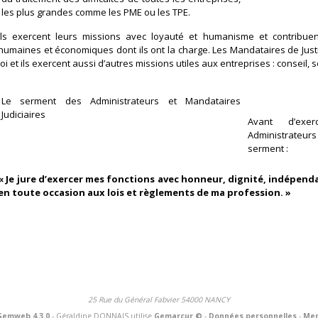
les plus grandes comme les PME ou les TPE.
Ils exercent leurs missions avec loyauté et humanisme et contribue
humaines et économiques dont ils ont la charge. Les Mandataires de Justi
loi et ils exercent aussi d’autres missions utiles aux entreprises : conseil, 
Le serment des Administrateurs et Mandataires
Judiciaires
Avant d’exer
Administrateurs
serment :
« Je jure d’exercer mes fonctions avec honneur, dignité, indépen
en toute occasion aux lois et règlements de ma profession. »
25 Rue du Général Fabvier 54000 NANCY
Gemweb 4.3.0
- Géraldine DONNAIS utilise
Gemarcur ©
-
Données personnelles
-
Men