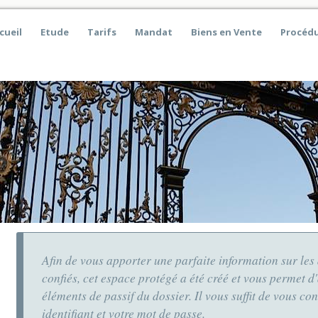
cueil
Etude
Tarifs
Mandat
Biens en Vente
Procédu
Afin de vous apporter une parfaite information sur les 
confiés, cet espace protégé a été créé et vous permet d
éléments de passif du dossier. Il vous suffit de vous co
identifiant et votre mot de passe.