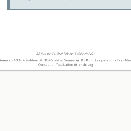
25 Rue du Général Fabvier 54000 NANCY
Gemweb 4.3.0
- Géraldine DONNAIS utilise
Gemarcur ©
-
Données personnelles
-
Men
Conception/Réalisation
Atlantic Log