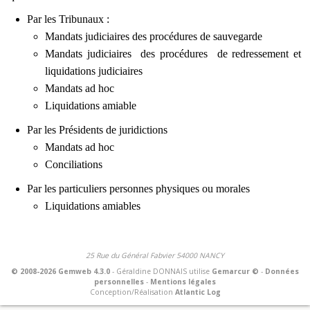
Par les Tribunaux :
Mandats judiciaires des procédures de sauvegarde
Mandats judiciaires des procédures de redressement et
liquidations judiciaires
Mandats ad hoc
Liquidations amiable
Par les Présidents de juridictions
Mandats ad hoc
Conciliations
Par les particuliers personnes physiques ou morales
Liquidations amiables
25 Rue du Général Fabvier 54000 NANCY
© 2008-2026 Gemweb 4.3.0
- Géraldine DONNAIS utilise
Gemarcur ©
-
Données
personnelles
-
Mentions légales
Conception/Réalisation
Atlantic Log