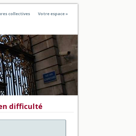
res collectives
Votre espace
n difficulté