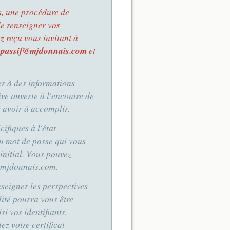
es, une procédure de
 de renseigner vos
z reçu vous invitant à
l
passif@mjdonnais.com
et
er à des informations
ive ouverte à l'encontre de
z avoir à accomplir.
ifiques à l'état
du mot de passe qui vous
initial. Vous pouvez
f@mjdonnais.com.
nseigner les perspectives
lité pourra vous être
i vos identifiants,
ez votre certificat