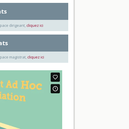
nts
pace dirigeant,
cliquez ici
ats
space magistrat,
cliquez ici